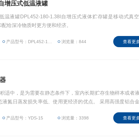
.38I自增压式低温液罐
液罐DPL452-180-1.38I自增压式液体贮存罐是移动式真
和配给深冷物质时更方便和经济。
产品型号：DPL452-180-1.38I
浏览量：844
查看更多
容器
器容积适中，是为需要在静态条件下，室内长期贮存生物样本或者
态液氮日蒸发损失率低、使用更经济的优点。 采用高强度铝合
户需求，另配可带锁的容器盖
产品型号：YDS-15
浏览量：3398
查看更多