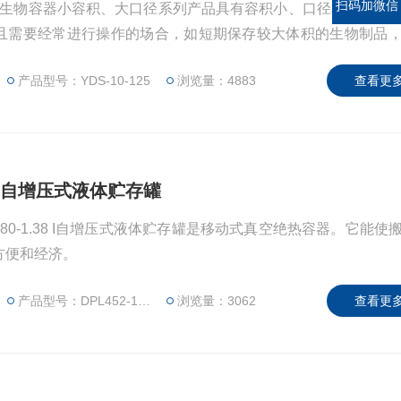
扫码加微信
存型液氮生物容器小容积、大口径系列产品具有容积小、口径相对较大
且需要经常进行操作的场合，如短期保存较大体积的生物制品
用液氮对零部件、元器件进行深冷处理等。 具有体积较小、易于携带的优点。
产品型号：YDS-10-125
浏览量：4883
查看更多
.38 I自增压式液体贮存罐
-180-1.38 I自增压式液体贮存罐是移动式真空绝热容器。它能使
方便和经济。
产品型号：DPL452-180-1.38 I
浏览量：3062
查看更多