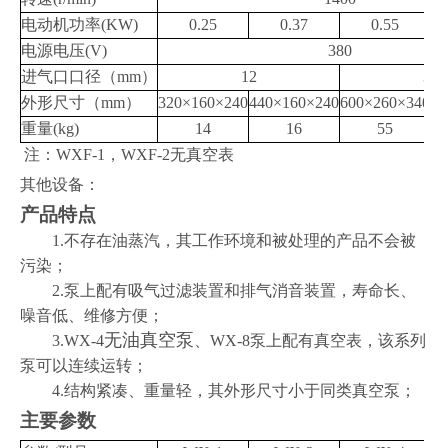
电动机功率
(KW)
0.25
0.37
0.55
电源电压
(V)
380
进气口口径（
mm
）
12
30
外形尺寸（
mm
）
320
×
160
×
240
440
×
160
×
240
600
×
260
×
340
65
重量
(kg)
14
16
55
注：
WXF-1
，
WXF-2
无真空表
其他设备：
产品特点
1.
不存在油蒸汽，其工作环境和被处理的产品不会被
污染；
2.
泵上配有吸气过滤装置和排气消音装置，寿命长、
噪音低、维修方便；
无油真空泵
3.WX-4
、
WX-8
泵上配有真空表，该系列
泵可以连续运转；
4.
结构紧凑、重量轻，其外形尺寸小于同类真空泵；
主要参数