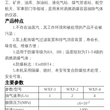
工、矿井、油库、加油站、液化气站、煤气管道站、航空
航天、军事部门等领域，是用来对易燃易爆容器抽除气体
的仪器。
产品特点
1.
不存在油蒸汽，其工作环境和被处理的产品不会被
污染；
2.
泵上配有吸气过滤装置和排气消音装置，寿命长、
噪音低、维修方便；
3.
适用于防爆等级为IIA、IIB；温度组别为T1-T4级的
易燃易爆气体；
4.
防爆标志：ExdIIBT4；
5.
本机采用隔爆、烧封、本安等复合防爆技术处理，
安全可靠。
主要参数
参数
/
型号
WXF-1
WXF-2
WXF-4
抽气速率
(L/s)
1
2
4
-2
极限压力
(MPa)
≤
6
×
10
转速
(r/min)
1400