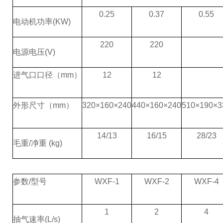
0.25
0.37
0.55
电动机功率
(KW)
220
220
电源电压
(V)
进气口口径（
mm
）
12
12
外形尺寸（
mm
）
320
×
160
×
240
440
×
160
×
240
510
×
190
×
3
14/13
16/15
28/23
毛重
/
净重
(kg)
参数
/
型号
WXF-1
WXF-2
WXF-4
1
2
4
抽气速率
(L/s)