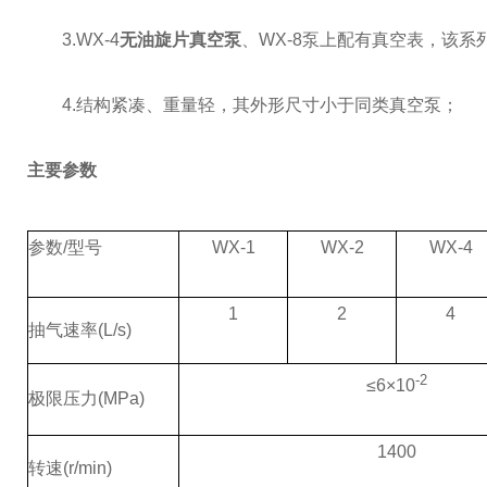
3.WX-4
无油旋片真空泵
、
WX-8
泵上配有真空表，该系
4.
结构紧凑、重量轻，其外形尺寸小于同类真空泵；
主要参数
参数
/
型号
WX-1
WX-2
WX-4
1
2
4
抽气速率
(L/s)
-2
≤
6
×
10
极限压力
(MPa)
1400
转速
(r/min)