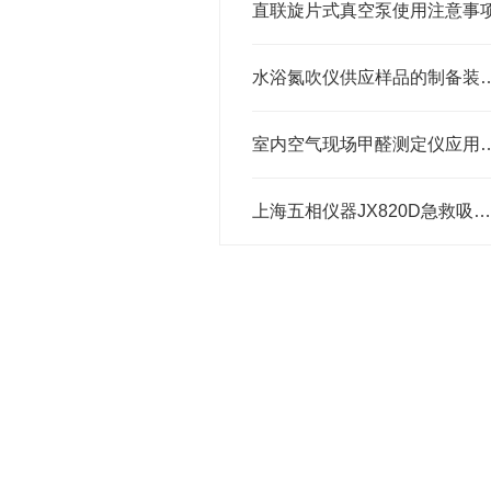
直联旋片式真空泵使用注意事
水浴氮吹仪供应样品的
室内空气现场甲醛测
上海五相仪器JX820D急救吸引器（交/直流）产品特征简要