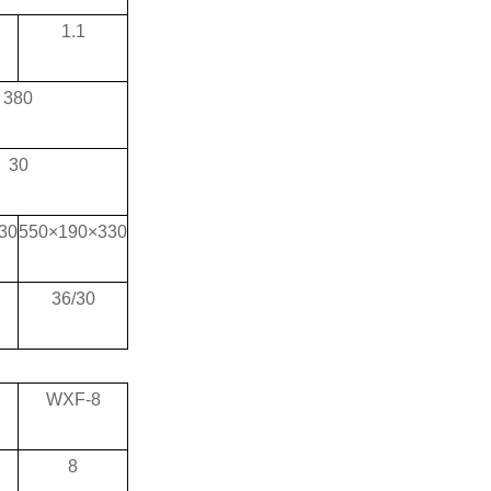
1.1
380
30
30
550
×
190
×
330
36/30
WXF-8
8