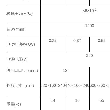
-2
≤
6
×
10
极限压力
(MPa)
1400
转速
(r/min)
0.25
0.37
0.55
电动机功率
(KW)
380
电源电压
(V)
进气口口径（
mm
）
12
外形尺寸（
mm
）
320
×
160
×
240
440
×
160
×
240
600
×
260
×
3
14
16
55
重量
(kg)