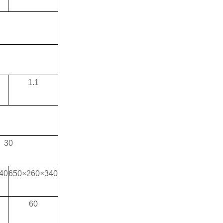
1.1
30
40
650
×
260
×
340
60