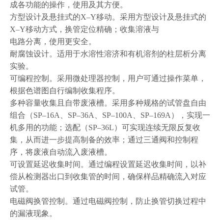
成各功能的操作，使用及其方便。
方型设计及悬挂式的X–Y移动。采用方型设计及悬挂式的
X–Y移动方式，换管定位精确；收集溶液与
电路分离，使用更安全。
耐腐蚀设计。适用于水溶性溶济和有机溶剂的柱层析分离
实验。
可编程控制。采用微处理器控制，用户可通过操作菜单，
根据色谱图自行编制收集程序。
多种容量收集且自带废液槽。采用多种规格的试管盘自由
组合（SP–16A、SP–36A、SP–100A、SP–169A），实现一
机多用的功能；选配（SP–36L）可实现连续无限反复收
集，从而进一步提高制备的效率；通过三通阀和控制程
序，将废液自动流入废液槽。
可设置延迟收集时间。通过编程设置延迟收集时间，以补
偿从检测器出口到收集管的时间，确保样品精确流入对应
试管。
电磁阀换管控制。通过电磁阀控制，防止换管切换过程中
的漏液现象。