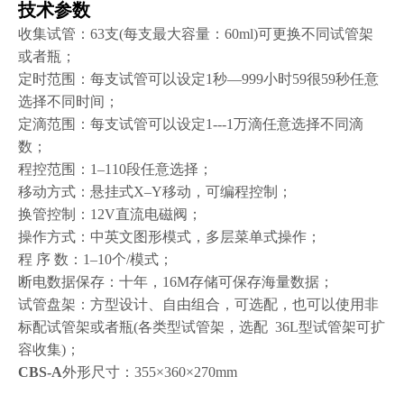
技术参数
收集试管：
63
支
(
每支最大容量：
60ml)
可更换不同试管架
或者瓶；
定时范围：每支试管可以设定
1
秒—
999
小时
59
很
59
秒任意
选择不同时间；
定滴范围：每支试管可以设定
1---1
万滴任意选择不同滴
数；
程控范围：
1
–
110
段任意选择；
移动方式：悬挂式
X
–
Y
移动，可编程控制；
换管控制：
12V
直流电磁阀；
操作方式：中英文图形模式，多层菜单式操作；
程 序 数：
1
–
10
个
/
模式；
断电数据保存：十年，
16M
存储可保存海量数据；
试管盘架：方型设计、自由组合，可选配，也可以使用非
标配试管架或者瓶
(
各类型试管架，选配
36L
型试管架可扩
容收集
)
；
CBS-A
外形尺寸：355×360×270mm